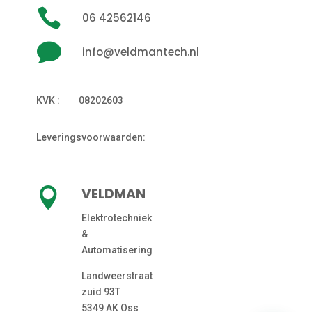

06 42562146

info@veldmantech.nl
KVK : 08202603
Leveringsvoorwaarden:
VELDMAN

Elektrotechniek
&
Automatisering
Landweerstraat
zuid 93T
5349 AK Oss